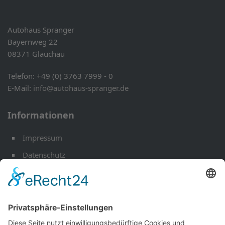
Autohaus Spranger
Bayernweg 22
08371 Glauchau
Telefon: +49 (0) 3763 7999 - 0
E-Mail:
info@autohaus-spranger.de
Informationen
Impressum
Datenschutz
Öffnungszeiten
Kontakt
Werkstatt-Termin