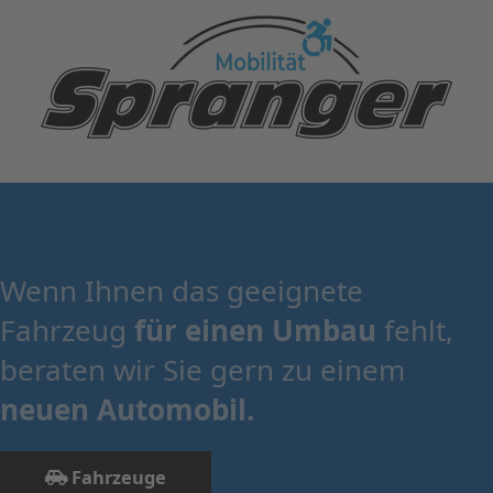
Wenn Ihnen das geeignete
Fahrzeug
für einen Umbau
fehlt,
beraten wir Sie gern zu einem
neuen Automobil.
Fahrzeuge