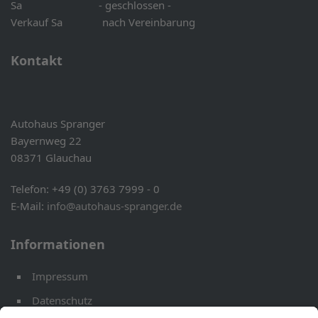
Sa - geschlossen -
Verkauf Sa nach Vereinbarung
Kontakt
Autohaus Spranger
Bayernweg 22
08371 Glauchau
Telefon: +49 (0) 3763 7999 - 0
E-Mail:
info@autohaus-spranger.de
Informationen
Impressum
Datenschutz