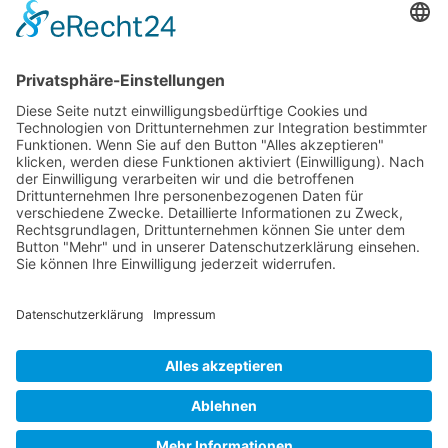
Öffnungszeiten
Kontakt
Werkstatt-Termin
Ihr Mobilitäts Partner
Fahrzeuge
EU Fahrzeuge
Andere Marken
Über uns
Aktuelles
© 2026 Autohaus Spranger GmbH. Designed by
GOE